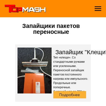
Запайщики пакетов
переносные
Запайщик "Клещи
Тип «клещи». Со
стандартными ручками
или усиленными.
Переносной запайщик
пакетов постоянного
нагрева или импульсного.
Продольные или
поперечные.
С длиной шва до 700 м.