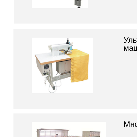
Уль
ма
Мно