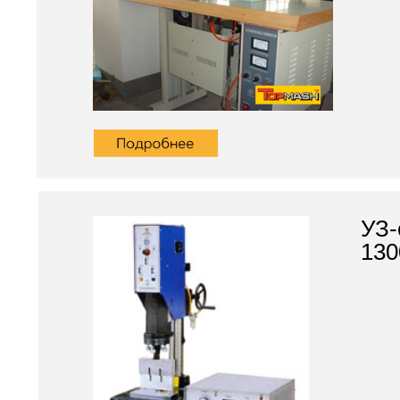
УЗ-
130