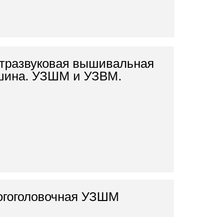
тразвуковая вышивальная
шина. УЗШМ и УЗВМ.
гоголовочная УЗШМ