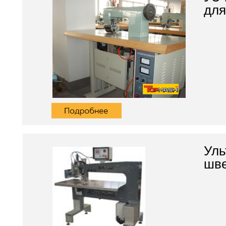
для
Уль
шв