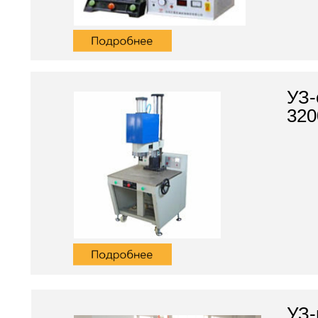
УЗ-
320
УЗ-