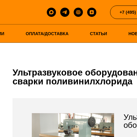
+7 (495)
ИИ
ОПЛАТА/ДОСТАВКА
СТАТЬИ
НО
Ультразвуковое оборудова
сварки поливинилхлорида
Уль
обо