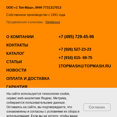
ООО «1 Топ-Маш», ИНН 7731317013
Собственное производство с 1991 года
Продвижение и реклама -
Singleseo
О КОМПАНИИ
+7 (495) 729-45-96
КОНТАКТЫ
+7 (926) 527-23-23
КАТАЛОГ
+7 (916) 615- 69-75
СТАТЬИ
1TOPMASH@TOPMASH.RU
НОВОСТИ
ОПЛАТА И ДОСТАВКА
ГАРАНТИЯ
На сайте используется технология cookie,
ВИДЕО ОБЗОРЫ
сервис web-аналитики Яндекс. Метрика,
собираются пользовательские данные.
РЕКВИЗИТЫ
Согласен
Оставаясь на сайте, вы подтверждаете, что
ознакомлены и согласны с условиями их сбора и
использования. Если вы не хотите, чтобы ваши