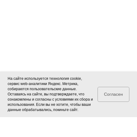
На сайте используется технология cookie,
сервис web-аналитики Яндекс. Метрика,
собираются пользовательские данные.
Согласен
Оставаясь на сайте, вы подтверждаете, что
ознакомлены и согласны с условиями их сбора и
использования. Если вы не хотите, чтобы ваши
данные обрабатывались, покиньте сайт.
1 ТОП МАШ
Производство упаковочных