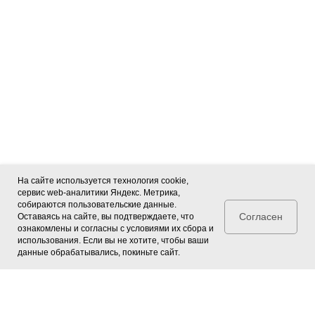
На сайте используется технология cookie,
сервис web-аналитики Яндекс. Метрика,
собираются пользовательские данные.
Согласен
Оставаясь на сайте, вы подтверждаете, что
ознакомлены и согласны с условиями их сбора и
использования. Если вы не хотите, чтобы ваши
данные обрабатывались, покиньте сайт.
1 ТОП МАШ
Производство упаковочных